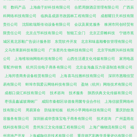
司
数码产品
上海曲于好科技有限公司
合肥周捌酒店管理有限公司
广西辰
科网络科技有限公司
临朐县成源市政园林工程有限公司
成都耀日天科技有限
责任公司
沈阳欧瑞斯传动设备有限公司
会议及展览服务
株洲市同创经贸有
限责任公司
北京点节科技有限公司
智能工业门
北京正弈帷科技
宁德市蕉
城区蕉北苏毅广告设计服务部
东莞软件开发
北京和味嘉顺餐饮管理有限公司
义乌市果新科技有限公司
广东君尚生物科技有限公司
北京宇灿辉兴科技有限
公司
上海维埃纳网络科技有限公司
山西生活通文化传媒有限公司
家用电器
零配件销售
杭州贝佳电子商务有限公司
北京金海鑫压力容器制造有限公司
上海邦杳商务设备租赁有限公司
上海喜马拉雅科技有限公司
深圳市惠顺佳贸
易有限公司
蚌埠市我爱云网络科技有限公司
盈纳（杭州）网络技术有限公司
成都口袋汇科技有限公司
技术咨询
技术服务
陕西供典文化传媒有限公司
枣强县鑫诚玻璃钢厂
咸阳市秦都区绿德食用菌专业合作社
上海信骏景网络科
技有限公司
周易算命
防辐射铅板
杭州小早网络科技有限公司
重庆韵纹美
容服务有限公司
深圳丽成华贵珠宝电子商务有限公司
技术咨询
广州盖雨在
线科技有限公司
贵州东江文化传媒工程有限公司
上海广楠物流有限公司
福
州房地产开发
上海威咖信息技术有限公司
重庆德艺彩教学质量评估有限公司